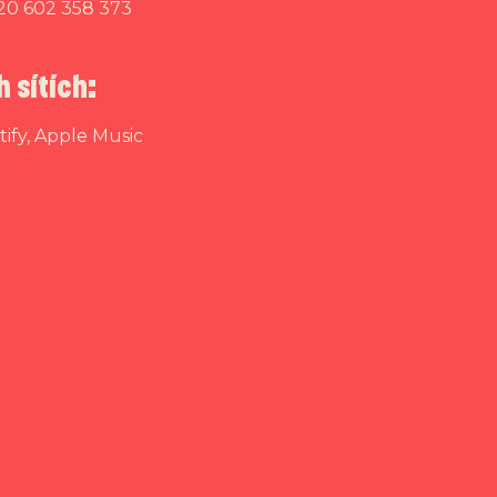
420 602 358 373
h sítích:
tify
,
Apple Music