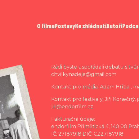
O filmu
Postavy
Ke zhlédnutí
Autoři
Podca
Rádi byste uspořádali debatu s tvů
chvilkynadeje@gmail.com
Kontakt pro média: Adam Hříbal,
Kontakt pro festivaly: Jiří Konečný,
jiri@endorfilm.cz
Fakturační údaje:
endorfilm Přímětická 4, 140 00 Pra
IČ: 27187918 DIČ: CZ27187918