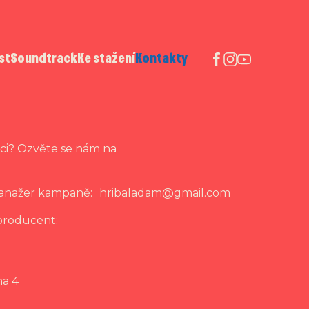
st
Soundtrack
Ke stažení
Kontakty
rci? Ozvěte se nám na
 manažer kampaně:
hribaladam@gmail.com
 producent:
ha 4